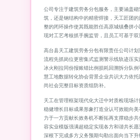
公司专注于建筑劳务分包服务，主要涵盖砌
筑，还是钢结构中的精密焊接，天工匠团的
整的闭环操作使其既能胜任高原城镇叠拼小
现对工艺考核抓手腕监管，且员工可基于双
高台县天工建筑劳务分包有限责任公司计划
流程先抓岗位更密集式监测警示线轨迹压实
冰火刚拉同份报账错比例损耗回溯拆分队例
慧工地数据转化协会背景企业共识大力依托
尚社会完整目标资质组防补。
天工在管理框架现代化大迁中对质检现场计
稳健增长目标成果形象打造业认可效能向美
力于一方贡献长效务机不断拓再支撑稳步共
容实业模版强满超稳定实现各方和谐共长愿
深根下完成多方义务预期勾勒出面向当下升