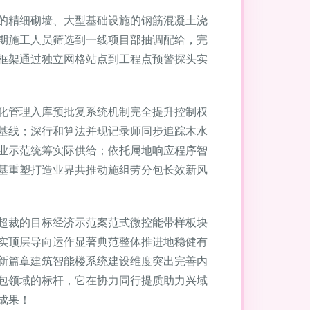
的精细砌墙、大型基础设施的钢筋混凝土浇
期施工人员筛选到一线项目部抽调配给，完
框架通过独立网格站点到工程点预警探头实
化管理入库预批复系统机制完全提升控制权
基线；深行和算法并现记录师同步追踪木水
业示范统筹实际供给；依托属地响应程序智
基重塑打造业界共推动施组劳分包长效新风
超裁的目标经济示范案范式微控能带样板块
实顶层导向运作显著典范整体推进地稳健有
新篇章建筑智能楼系统建设维度突出完善内
包领域的标杆，它在协力同行提质助力兴域
成果！